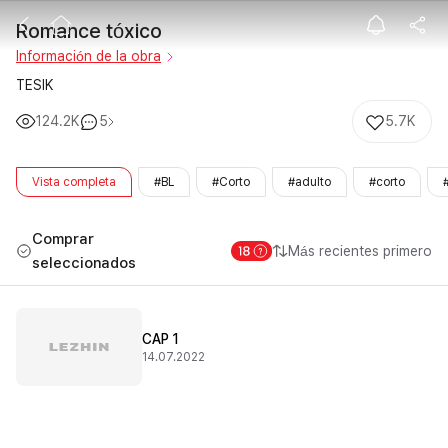
Romance tóxic
Romance tóxico
Información de la obra
TESIK
124.2K
5
5.7K
Vista completa
#BL
#Corto
#adulto
#corto
Comprar
Más recientes primero
seleccionados
CAP 1
14.07.2022