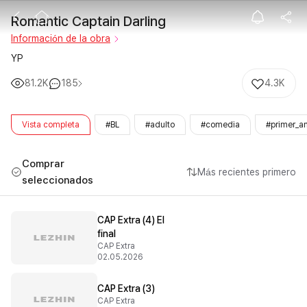
Romantic Capta
Romantic Captain Darling
Información de la obra
YP
81.2K
185
4.3K
Vista completa
#BL
#adulto
#comedia
#primer_a
Comprar
Más recientes primero
seleccionados
CAP Extra (4) El
final
CAP Extra
02.05.2026
CAP Extra (3)
CAP Extra