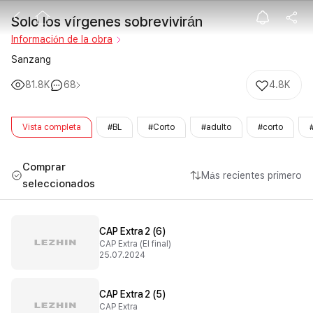
Solo los vírgen
Solo los vírgenes sobrevivirán
Información de la obra
Sanzang
81.8K
68
4.8K
Vista completa
#BL
#Corto
#adulto
#corto
Comprar
Más recientes primero
seleccionados
CAP Extra 2 (6)
CAP Extra (El final)
25.07.2024
CAP Extra 2 (5)
CAP Extra