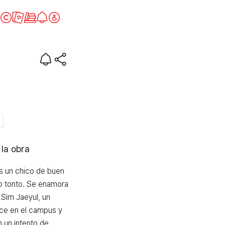
oria?
 la obra
 un chico de buen 
o tonto. Se enamora 
 Sim Jaeyul, un 
e en el campus y 
 un intento de 