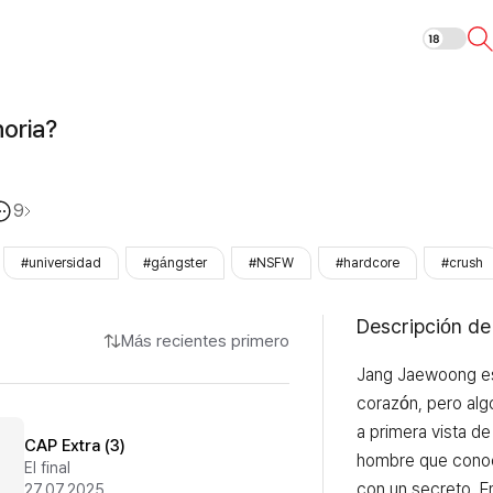
¿Tienes zanah
oria?
9
#universidad
#gángster
#NSFW
#hardcore
#crush
Descripción de
Más recientes primero
Jang Jaewoong es
corazón, pero alg
a primera vista de
CAP Extra (3)
hombre que conoc
El final
con un secreto. En
27.07.2025