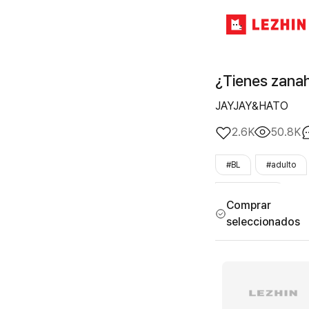
¿Tienes zanah
JAYJAY&HATO
2.6K
50.8K
#BL
#adulto
#LezhinOnly
Comprar
seleccionados