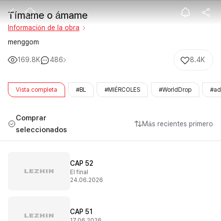
Tímame o ám
Tímame o ámame
Información de la obra
menggom
169.8K
486
8.4K
Vista completa
#BL
#MIÉRCOLES
#WorldDrop
#ad
Comprar
Más recientes primero
seleccionados
CAP 52
El final
24.06.2026
CAP 51
17.06.2026