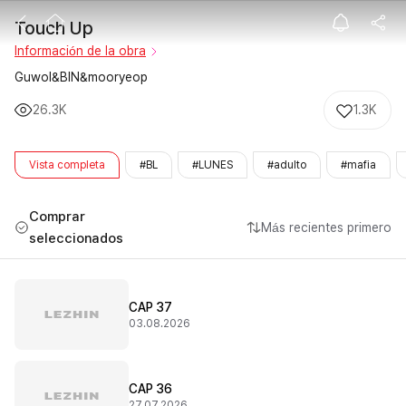
Touch Up
Touch Up
Información de la obra
Guwol&BIN&mooryeop
26.3K
1.3K
Vista completa
#BL
#LUNES
#adulto
#mafia
Comprar
Más recientes primero
seleccionados
CAP 37
03.08.2026
CAP 36
27.07.2026