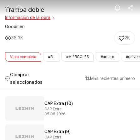
Trampa doble
Trampa doble
Información de la obra
Goodmen
36.3K
2K
Vista completa
#BL
#MIÉRCOLES
#adulto
#univer
Comprar
Más recientes primero
seleccionados
CAP Extra (10)
CAP Extra
05.08.2026
CAP Extra (9)
CAP Extra