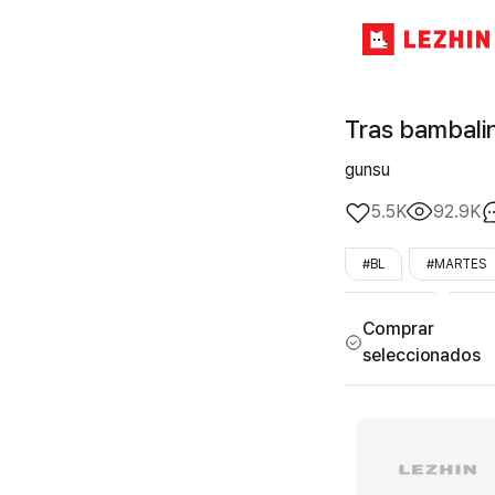
Tras bambali
gunsu
5.5K
92.9K
#BL
#MARTES
#obsesión
#uni
Comprar
seleccionados