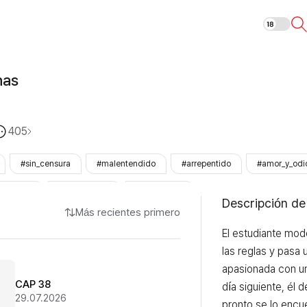
Tras bambalin
nas
405
#sin_censura
#malentendido
#arrepentido
#amor_y_odi
versidad
#primera_vez
#LezhinOnly
Descripción de
Más recientes primero
El estudiante mod
las reglas y pasa 
apasionada con un
CAP 38
día siguiente, él 
29.07.2026
pronto se lo encue