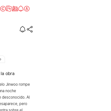
as
o
 la obra
elo Jinwoo rompe 
una noche 
 desconocido. Al 
desaparece, pero 
ntra sobre el 