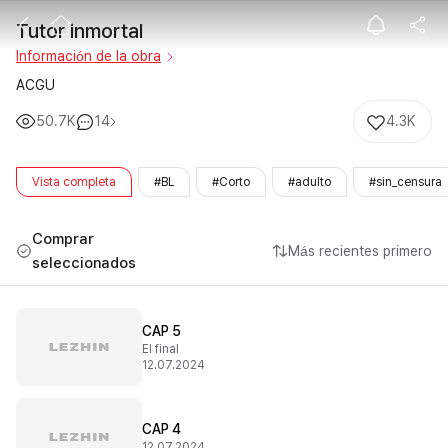
Tutor inmortal
Tutor inmortal
Información de la obra
ACGU
50.7K
14
4.3K
Vista completa
#BL
#Corto
#adulto
#sin_censura
Comprar
Más recientes primero
seleccionados
CAP 5
El final
12.07.2024
CAP 4
12.07.2024