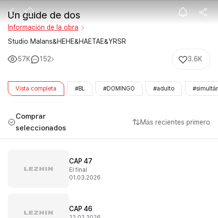
Un guide de d
Un guide de dos
Información de la obra
Studio Malans&HEHE&HAETAE&YRSR
57K
152
3.6K
Vista completa
#BL
#DOMINGO
#adulto
#simultá
Comprar
Más recientes primero
seleccionados
CAP 47
El final
01.03.2026
CAP 46
22.02.2026