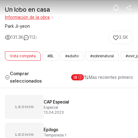
Un lobo en cas
Un lobo en casa
Información de la obra
Park Ji-yeon
131.3K
112
3.5K
Vista completa
#BL
#adulto
#sobrenatural
#vivir_
Comprar
Más recientes primero
seleccionados
CAP Especial
Especial
13.04.2023
Epílogo
Temporada 1