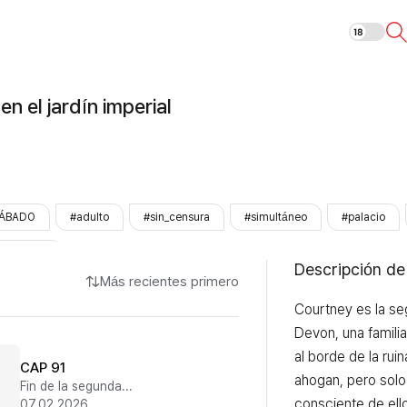
Un perro vive e
en el jardín imperial
ÁBADO
#adulto
#sin_censura
#simultáneo
#palacio
ezhinOnly
Descripción de
Más recientes primero
Courtney es la seg
Devon, una familia
al borde de la ruin
CAP 91
ahogan, pero solo 
Fin de la segunda temporada
consciente de ello
07.02.2026