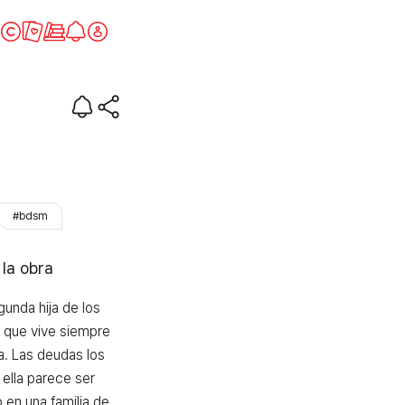
n el jardín imperial
#bdsm
 la obra
unda hija de los 
 que vive siempre 
a. Las deudas los 
ella parece ser 
 en una familia de 