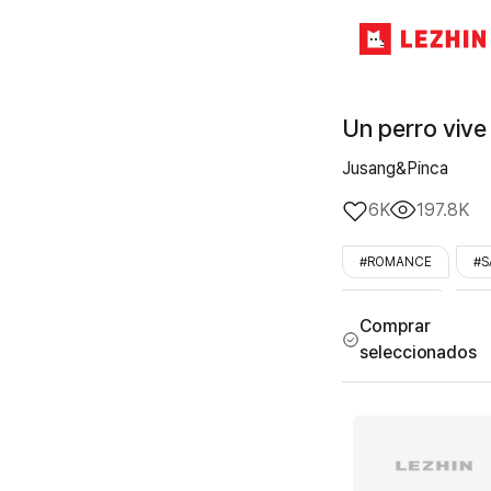
Un perro vive 
Jusang&Pinca
6K
197.8K
#ROMANCE
#S
#WorldDrop
#L
Comprar
seleccionados