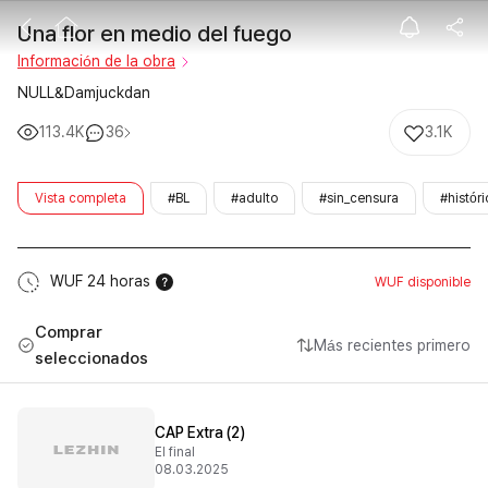
Una flor en me
Una flor en medio del fuego
Información de la obra
NULL&Damjuckdan
113.4K
36
3.1K
Vista completa
#BL
#adulto
#sin_censura
#históri
WUF 24 horas
WUF disponible
Comprar
Más recientes primero
seleccionados
CAP Extra (2)
El final
08.03.2025