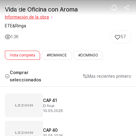
Vida de Oficin
Vida de Oficina con Aroma
Información de la obra
ETE&Ringa
1.3K
57
Vista completa
#ROMANCE
#DOMINGO
Comprar
Más recientes primero
seleccionados
CAP 41
El final
10.05.2026
CAP 40
10.05.2026