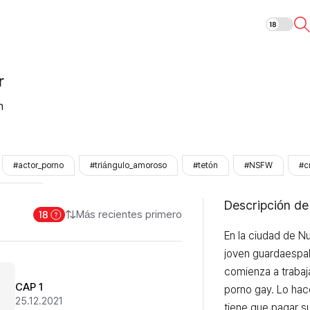
Walk on Water
r
n
#actor_porno
#triángulo_amoroso
#tetón
#NSFW
#c
ezhinOnly
Descripción de
Más recientes primero
En la ciudad de Nu
joven guardaespal
comienza a trabaj
CAP 1
porno gay. Lo hac
25.12.2021
tiene que pagar s