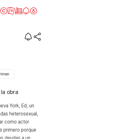
rimen
 la obra
eva York, Ed, un 
das heterosexual, 
ar como actor 
e primero porque 
us deudas a un 