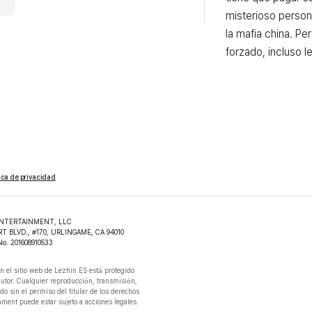
misterioso person
la mafia china. Per
forzado, incluso l
tica de privacidad
NTERTAINMENT, LLC

RT BLVD., #170, URLINGAME, CA 94010

No. 201608910533
n el sitio web de Lezhin ES está protegido

autor. Cualquier reproducción, transmisión,

do sin el permiso del titular de los derechos

ment puede estar sujeto a acciones legales.
