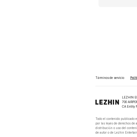
Términos de servicio
Polí
LEZHIN E
700 AIRPO
CA Entity 
Todo el contenido publicado e
por las leyes de derechos de 
distribución o uso del conteni
de autor o de Lezhin Entertain