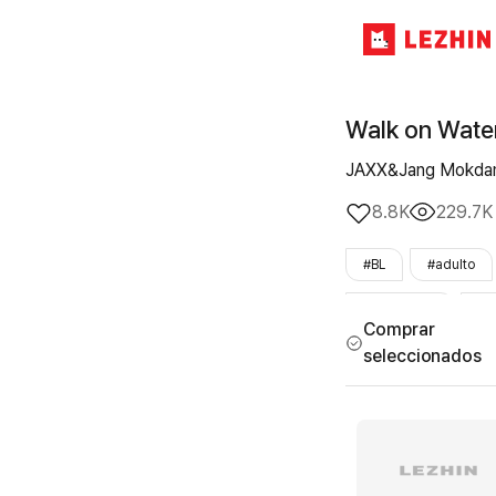
Walk on Wate
JAXX&Jang Mokda
8.8K
229.7K
#BL
#adulto
#Finalizado
#L
Comprar
seleccionados